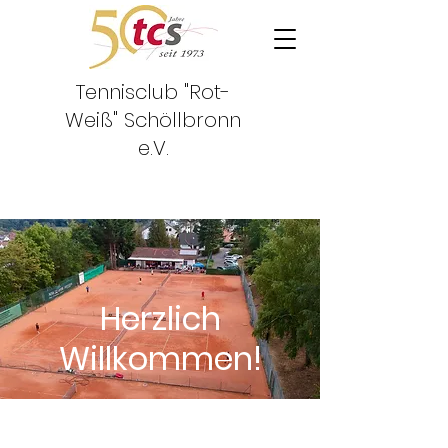
Tennisclub "Rot-
Weiß"
Schöllbronn
e.V.
Herzlich
Willkommen!